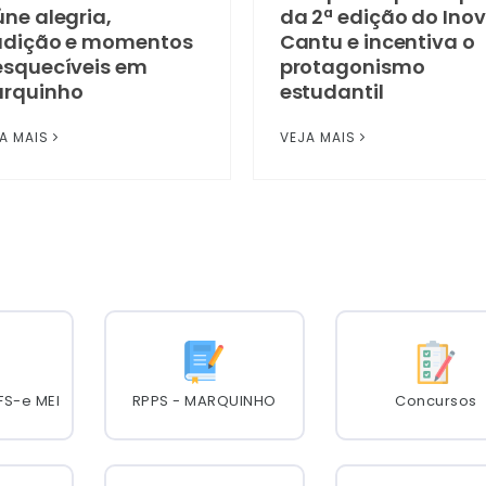
úne alegria,
da 2ª edição do Ino
adição e momentos
Cantu e incentiva o
esquecíveis em
protagonismo
rquinho
estudantil
A MAIS
VEJA MAIS
FS-e MEI
RPPS - MARQUINHO
Concursos