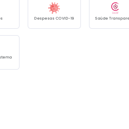
es
Despesas COVID-19
Saúde Transpar
istema