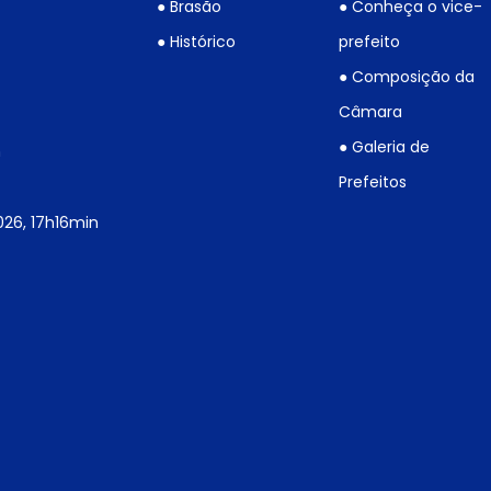
● Brasão
● Conheça o vice-
● Histórico
prefeito
● Composição da
Câmara
● Galeria de
h
Prefeitos
026, 17h16min