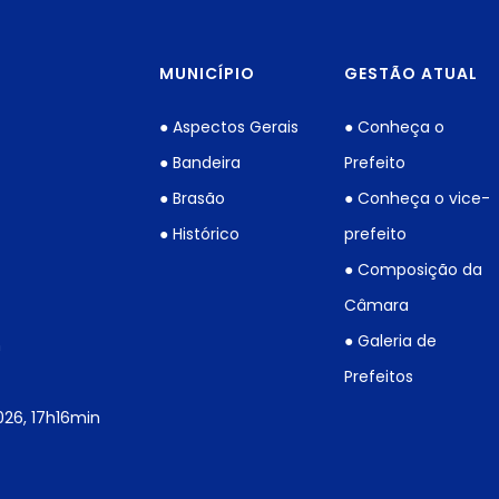
MUNICÍPIO
GESTÃO ATUAL
● Aspectos Gerais
● Conheça o
● Bandeira
Prefeito
● Brasão
● Conheça o vice-
● Histórico
prefeito
● Composição da
Câmara
● Galeria de
h
Prefeitos
026, 17h16min