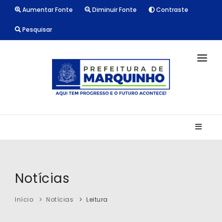
Aumentar Fonte
Diminuir Fonte
Contraste
Pesquisar
INÍCIO
NOTÍCIAS
LICITAÇÕES
TRANSPARÊNCIA
CONTATO
Notícias
Início
Notícias
Leitura