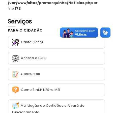
/var/www/sites/pmmarquinho/Noticias.php
on
line
173
Serviços
PARA O CIDADÃO
Canta Cantu
Acesso a LGPD
Concursos
Como Emitir NFS-e MEI
Validação de Certidões e Alvará de
Funcionamento