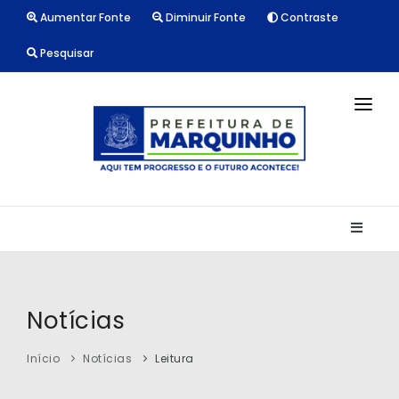
Aumentar Fonte
Diminuir Fonte
Contraste
Pesquisar
INÍCIO
NOTÍCIAS
LICITAÇÕES
TRANSPARÊNCIA
CONTATO
Notícias
Início
Notícias
Leitura