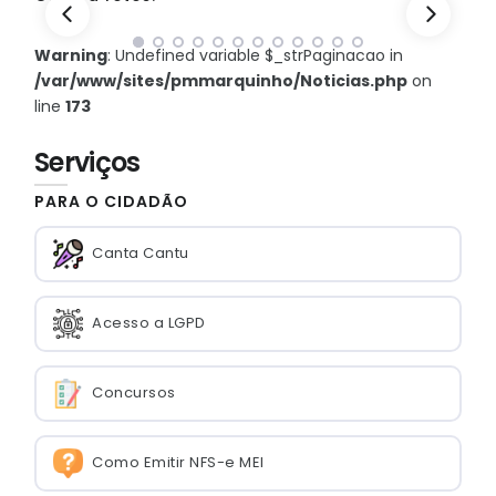
Warning
: Undefined variable $_strPaginacao in
/var/www/sites/pmmarquinho/Noticias.php
on
line
173
Serviços
PARA O CIDADÃO
Canta Cantu
Acesso a LGPD
Concursos
Como Emitir NFS-e MEI