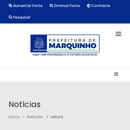
Aumentar Fonte
Diminuir Fonte
Contraste
Pesquisar
INÍCIO
NOTÍCIAS
LICITAÇÕES
TRANSPARÊNCIA
CONTATO
Notícias
Início
Notícias
Leitura