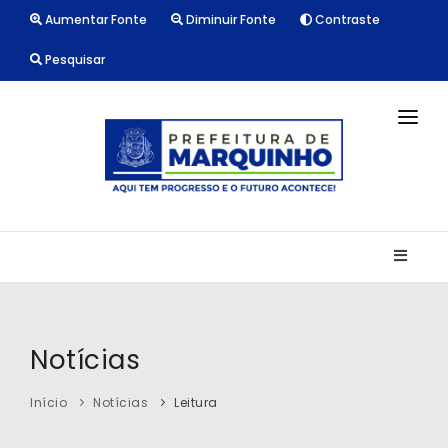
Aumentar Fonte
Diminuir Fonte
Contraste
Pesquisar
INÍCIO
NOTÍCIAS
LICITAÇÕES
TRANSPARÊNCIA
CONTATO
Notícias
Início
Notícias
Leitura