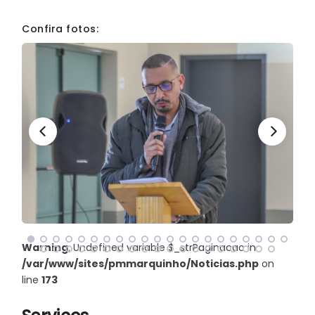
Confira fotos:
Warning
: Undefined variable $_strPaginacao in
/var/www/sites/pmmarquinho/Noticias.php
on
line
173