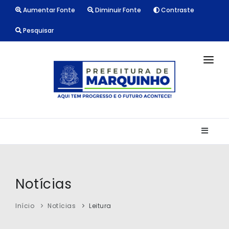
Aumentar Fonte
Diminuir Fonte
Contraste
Pesquisar
INÍCIO
NOTÍCIAS
LICITAÇÕES
TRANSPARÊNCIA
CONTATO
Notícias
Início
Notícias
Leitura