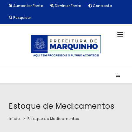
Aumentar Fonte
Diminuir Fonte
Contraste
Pesquisar
INÍCIO
NOTÍCIAS
LICITAÇÕES
TRANSPARÊNCIA
CONTATO
Estoque de Medicamentos
Início
Estoque de Medicamentos