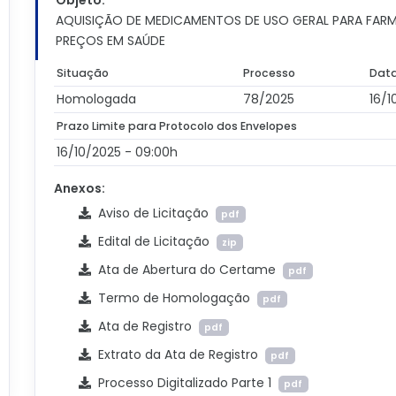
Objeto:
AQUISIÇÃO DE MEDICAMENTOS DE USO GERAL PARA FARM
PREÇOS EM SAÚDE
Situação
Processo
Data
Homologada
78/2025
16/1
Prazo Limite para Protocolo dos Envelopes
16/10/2025 - 09:00h
Anexos:
Aviso de Licitação
pdf
Edital de Licitação
zip
Ata de Abertura do Certame
pdf
Termo de Homologação
pdf
Ata de Registro
pdf
Extrato da Ata de Registro
pdf
Processo Digitalizado Parte 1
pdf