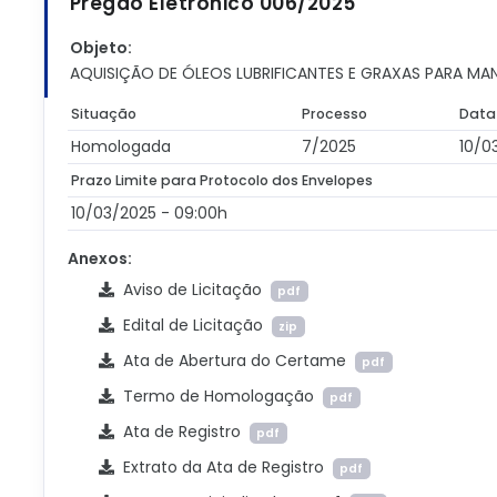
Pregão Eletrônico 006/2025
Objeto:
AQUISIÇÃO DE ÓLEOS LUBRIFICANTES E GRAXAS PARA M
Situação
Processo
Data
Homologada
7/2025
10/0
Prazo Limite para Protocolo dos Envelopes
10/03/2025 - 09:00h
Anexos:
Aviso de Licitação
pdf
Edital de Licitação
zip
Ata de Abertura do Certame
pdf
Termo de Homologação
pdf
Ata de Registro
pdf
Extrato da Ata de Registro
pdf